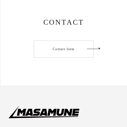
3.
個人情報の利用目的
お預かりした個人情報は、下記の目的のために利用さ
CONTACT
せていただきます。
当社のサービスなどのご案内
お問い合わせいただいた方へのご連絡
Contact form
採用に関するご連絡
4.
個人情報の第三者への開示・提供の禁止
当社は、お預かりした個人情報を適切に管理し、次の
いずれかに該当する場合を除き、個人情報を第三者に
開示いたしません。
お客さまの同意がある場合
お客さまが希望されるサービスを行なうために当
社が業務を委託する業者に対して開示する場合
法令に基づき開示することが必要である場合