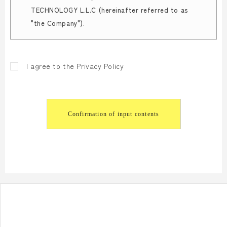
TECHNOLOGY L.L.C (hereinafter referred to as
"the Company").
1.
個人情報保護方針
I agree to the Privacy Policy
当社は、個人情報保護の重要性を認識し、以下のとお
り個人情報保護方針を定めて個人情報保護の仕組みを
構築し、全従業員に個人情報保護の重要性の認識と取
組みを徹底させることによって個人情報の保護に努め
ます。
2.
個人情報の管理
当社は、個人情報への不正アクセス・紛失・破損・改
ざん・漏洩などを防止するため、適切な安全管理措置
を講じます。また、セキュリティシステムの維持・管
理体制の整備・社員教育の徹底等の必要な措置を講じ
て個人情報の厳重な管理を行ないます。