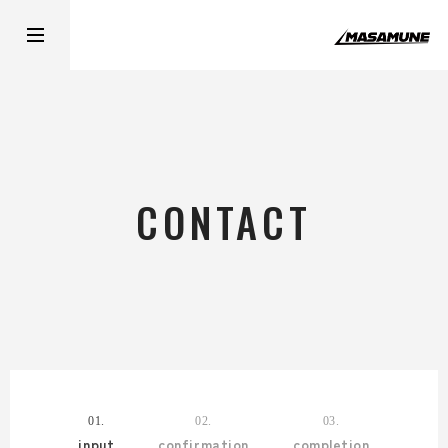
CONTACT
01.
02.
03.
input
confirmation
completion